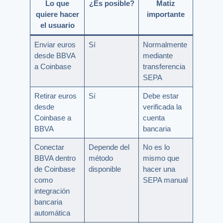
Lo que
¿Es posible?
Matiz
quiere hacer
importante
el usuario
Enviar euros
Sí
Normalmente
desde BBVA
mediante
a Coinbase
transferencia
SEPA
Retirar euros
Sí
Debe estar
desde
verificada la
Coinbase a
cuenta
BBVA
bancaria
Conectar
Depende del
No es lo
BBVA dentro
método
mismo que
de Coinbase
disponible
hacer una
como
SEPA manual
integración
bancaria
automática