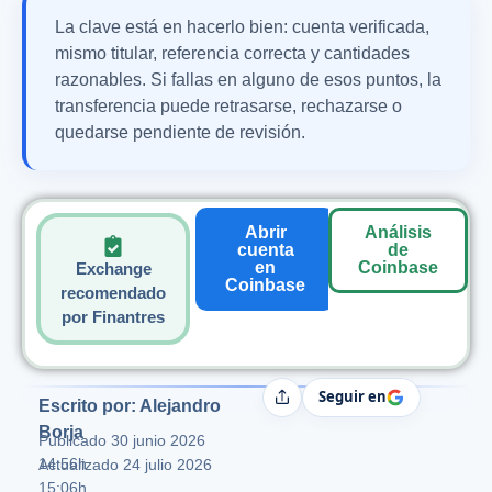
La clave está en hacerlo bien: cuenta verificada,
mismo titular, referencia correcta y cantidades
razonables. Si fallas en alguno de esos puntos, la
transferencia puede retrasarse, rechazarse o
quedarse pendiente de revisión.
Abrir
Análisis
cuenta
de
en
Coinbase
Exchange
Coinbase
recomendado
por Finantres
Seguir en
Compartir
Escrito por: Alejandro
Borja
Publicado
30 junio 2026
14:56h
Actualizado 24 julio 2026
15:06h