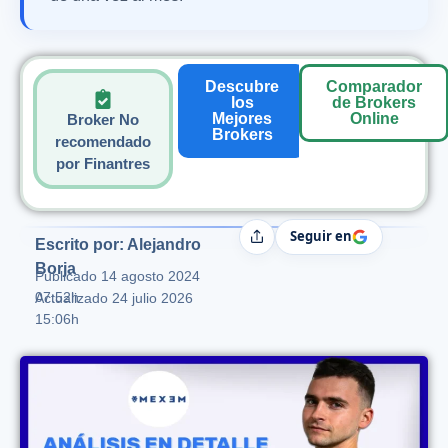
Descubre
Comparador
los
de Brokers
Mejores
Online
Broker No
Brokers
recomendado
por Finantres
Seguir en
Compartir
Escrito por: Alejandro
Borja
Publicado
14 agosto 2024
07:52h
Actualizado 24 julio 2026
15:06h