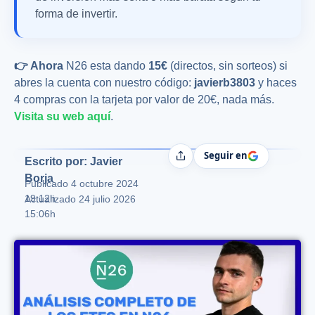
forma de invertir.
👉 Ahora
N26 esta dando
15€
(directos, sin sorteos) si
abres la cuenta con nuestro código:
javierb3803
y haces
4 compras con la tarjeta por valor de 20€, nada más.
Visita su web aquí
.
Seguir en
Compartir
Escrito por: Javier
Borja
Publicado
4 octubre 2024
19:12h
Actualizado 24 julio 2026
15:06h