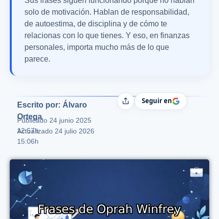
Sus frases siguen funcionando porque no hablan
solo de motivación. Hablan de responsabilidad,
de autoestima, de disciplina y de cómo te
relacionas con lo que tienes. Y eso, en finanzas
personales, importa mucho más de lo que
parece.
Seguir en
Compartir
Escrito por: Álvaro
Ortega
Publicado
24 junio 2025
12:57h
Actualizado 24 julio 2026
15:06h