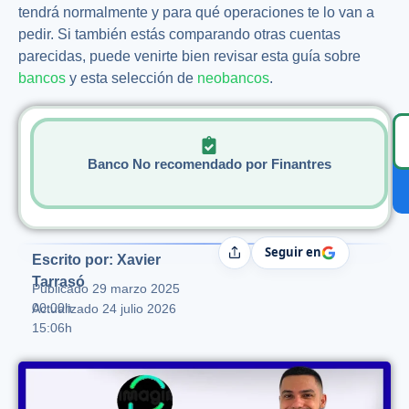
tendrá normalmente y para qué operaciones te lo van a
pedir. Si también estás comparando otras cuentas
parecidas, puede venirte bien revisar esta guía sobre
bancos
y esta selección de
neobancos
.
Banco No recomendado por Finantres
Seguir en
Compartir
Escrito por: Xavier
Tarrasó
Publicado
29 marzo 2025
00:00h
Actualizado 24 julio 2026
15:06h