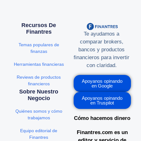
Recursos De
Finantres
Te ayudamos a
comparar brokers,
Temas populares de
bancos y productos
finanzas
financieros para invertir
Herramientas financieras
con claridad.
Reviews de productos
Apoyanos opinando
financieros
en Google
Sobre Nuestro
Negocio
Apoyanos opinando
en Truspilot
Quiénes somos y cómo
trabajamos
Cómo hacemos dinero
Equipo editorial de
Finantres.com es un
Finantres
editor y servicio de