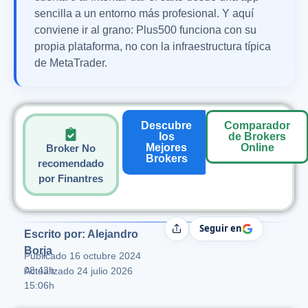
sencilla a un entorno más profesional. Y aquí
conviene ir al grano: Plus500 funciona con su
propia plataforma, no con la infraestructura típica
de MetaTrader.
Descubre
Comparador
los
de Brokers
Mejores
Online
Broker No
Brokers
recomendado
por Finantres
Seguir en
Compartir
Escrito por: Alejandro
Borja
Publicado
16 octubre 2024
08:43h
Actualizado 24 julio 2026
15:06h