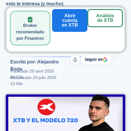
esto te interesa (y mucho).
Abrir
Análisis
cuenta
de XTB
en XTB
Broker
recomendado
por Finantres
Seguir en
Compartir
Escrito por: Alejandro
Borja
Publicado
29 abril 2025
08:57h
Actualizado 24 julio 2026
15:06h