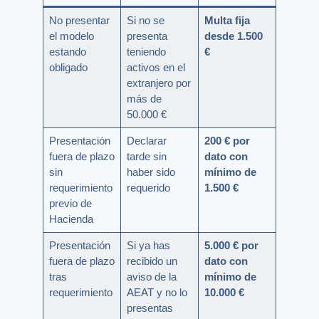
No presentar
Si no se
Multa fija
el modelo
presenta
desde 1.500
estando
teniendo
€
obligado
activos en el
extranjero por
más de
50.000 €
Presentación
Declarar
200 € por
fuera de plazo
tarde sin
dato con
sin
haber sido
mínimo de
requerimiento
requerido
1.500 €
previo de
Hacienda
Presentación
Si ya has
5.000 € por
fuera de plazo
recibido un
dato con
tras
aviso de la
mínimo de
requerimiento
AEAT y no lo
10.000 €
presentas