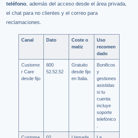
teléfono
, además del acceso desde el área privada,
el chat para no clientes y el correo para
reclamaciones.
Canal
Dato
Coste o
Uso
matiz
recomen
dado
Custome
800
Gratuito
Bonificos
r Care
52.52.52
desde fijo
y
desde fijo
en Italia.
gestiones
asistidas
si tu
cuenta
incluye
soporte
telefónico
.
Custome
02
Llamada
La