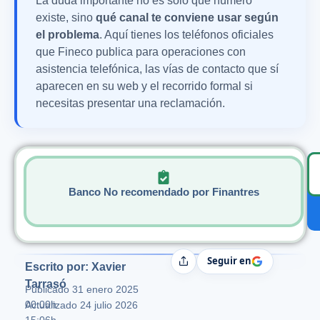
La duda importante no es solo qué número
existe, sino
qué canal te conviene usar según
el problema
. Aquí tienes los teléfonos oficiales
que Fineco publica para operaciones con
asistencia telefónica, las vías de contacto que sí
aparecen en su web y el recorrido formal si
necesitas presentar una reclamación.
Banco No recomendado por Finantres
Seguir en
Compartir
Escrito por: Xavier
Tarrasó
Publicado
31 enero 2025
00:00h
Actualizado 24 julio 2026
15:06h