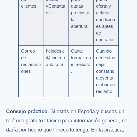
clientes
«Contatta
dudas
oferta y
ci»
previas a
aclarar
la
condicion
apertura.
es antes
de
contratar.
Correo
helpdesk
Canal
Cuando
de
@finecob
formal, no
necesitas
reclamaci
ank.com
inmediato
dejar
ones
.
constanci
a escrita
o abrir un
reclamo.
Consejo práctico.
Si estás en España y buscas un
teléfono gratuito clásico para información general, no
daría por hecho que Fineco lo tenga. En la práctica,