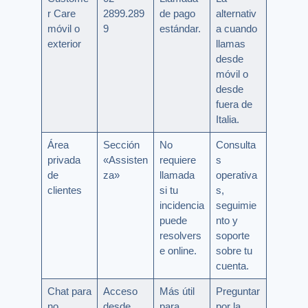
r Care
2899.289
de pago
alternativ
móvil o
9
estándar.
a cuando
exterior
llamas
desde
móvil o
desde
fuera de
Italia.
Área
Sección
No
Consulta
privada
«Assisten
requiere
s
de
za»
llamada
operativa
clientes
si tu
s,
incidencia
seguimie
puede
nto y
resolvers
soporte
e online.
sobre tu
cuenta.
Chat para
Acceso
Más útil
Preguntar
no
desde
para
por la