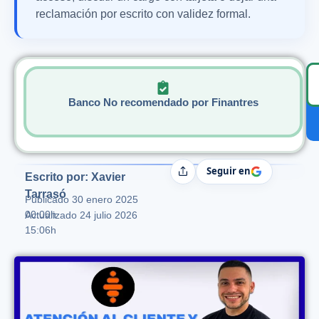
reclamación por escrito con validez formal.
Banco No recomendado por Finantres
Seguir en
Compartir
Escrito por: Xavier
Tarrasó
Publicado
30 enero 2025
00:00h
Actualizado 24 julio 2026
15:06h