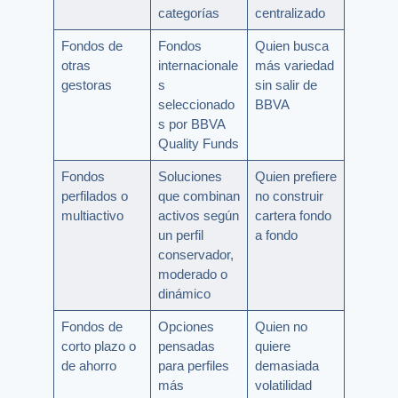
categorías
centralizado
Fondos de
Fondos
Quien busca
otras
internacionale
más variedad
gestoras
s
sin salir de
seleccionado
BBVA
s por BBVA
Quality Funds
Fondos
Soluciones
Quien prefiere
perfilados o
que combinan
no construir
multiactivo
activos según
cartera fondo
un perfil
a fondo
conservador,
moderado o
dinámico
Fondos de
Opciones
Quien no
corto plazo o
pensadas
quiere
de ahorro
para perfiles
demasiada
más
volatilidad