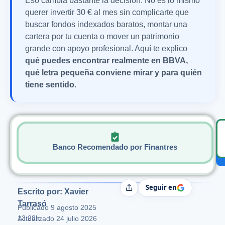
Eso cambia bastante la decisión. No es lo mismo
querer invertir 30 € al mes sin complicarte que
buscar fondos indexados baratos, montar una
cartera por tu cuenta o mover un patrimonio
grande con apoyo profesional. Aquí te explico
qué puedes encontrar realmente en BBVA,
qué letra pequeña conviene mirar y para quién
tiene sentido
.
Banco Recomendado por Finantres
Seguir en
Compartir
Escrito por: Xavier
Tarrasó
Publicado
9 agosto 2025
13:28h
Actualizado 24 julio 2026