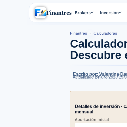
Finantres
Brokers
Inversión
Finantres
Calculadoras
»
Calculado
Descubre e
Escrito por: Valentina Da
Publicado
8 mayo 2025 16:26
Actualizado 24 julio 2026 15:
Detalles de inversión ·
c
mensual
Aportación inicial