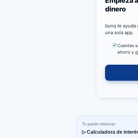
Empieza a
dinero
bunq te ayuda a
una sola app.
Cuentas s
ahorro y g
Te puede interesar:
▷ Calculadora de interé