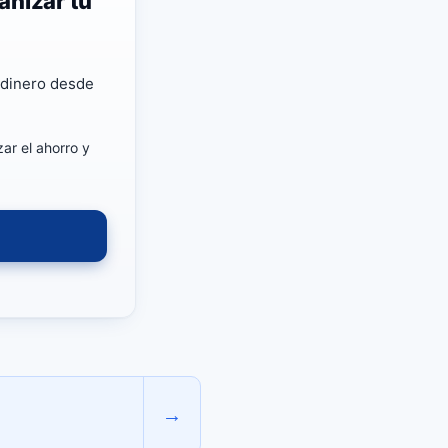
anizar tu
u dinero desde
ar el ahorro y
→