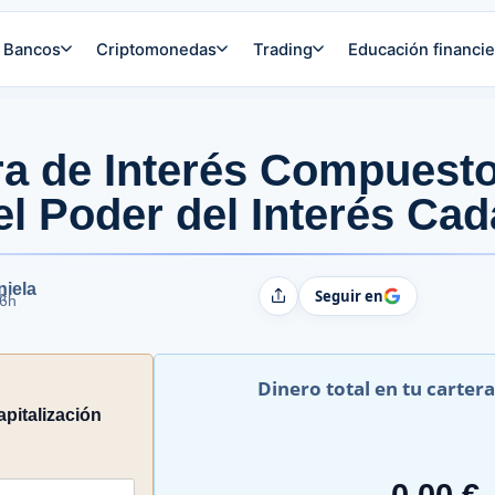
Bancos
Criptomonedas
Trading
Educación financie
ra de Interés Compuest
l Poder del Interés Ca
niela
Seguir en
h
Compartir
06h
Dinero total en tu cartera
apitalización
0,00 €