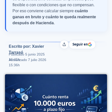
flexible o con condiciones que no compensan.
Por eso conviene calcular siempre
cuánto
ganas en bruto y cuánto te queda realmente
después de Hacienda
.
Seguir en
Compartir
Escrito por: Xavier
Tarrasó
Publicado
5 junio 2025
16:45h
Actualizado 7 julio 2026
15:36h