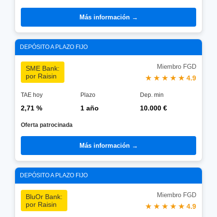
Más información →
DEPÓSITO A PLAZO FIJO
Miembro FGD
SME Bank:
por Raisin
★ ★ ★ ★ ★ 4.9
TAE hoy
Plazo
Dep. min
2,71 %
1 año
10.000 €
Oferta patrocinada
Más información →
DEPÓSITO A PLAZO FIJO
Miembro FGD
BluOr Bank:
por Raisin
★ ★ ★ ★ ★ 4.9