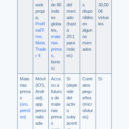
web
de 80
del
s
30,00
propi
índic
merc
dispo
0€
a,
es
ado
nibles
virtua
ProR
globa
(hast
en
les
ealTi
les,
a
algun
me
,
mate
20:1
os
Meta
rias
para
merc
Trade
prima
índic
ados
r 4
s
,
es)
bono
s)
Mate
Móvil
Acce
Sí
Contr
Sí
rias
(iOS,
so a
(depe
atos
prima
Andr
futuro
nde
pequ
s
oid),
s de
del
eños
(
oro
,
app
mate
activ
(micr
petról
perso
rias
o
ofutur
eo
)
naliz
prima
suby
os)
ada
s
acent