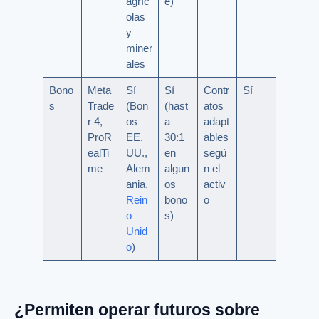
agríc
e)
olas
y
miner
ales
Bono
Meta
Sí
Sí
Contr
Sí
s
Trade
(Bon
(hast
atos
r 4,
os
a
adapt
ProR
EE.
30:1
ables
ealTi
UU.,
en
segú
me
Alem
algun
n el
ania,
os
activ
Rein
bono
o
o
s)
Unid
o
)
¿Permiten operar futuros sobre