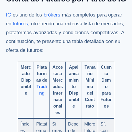
IG
es uno de los
brókers
más completos para operar
en
futuros
, ofreciendo una extensa lista de mercados,
plataformas avanzadas y condiciones competitivas. A
continuación, te presento una tabla detallada con su
oferta de futuros:
Merc
Plata
Acce
Apal
Tama
Cuen
ado
form
so a
anca
ño
ta
Disp
as de
Merc
mien
Míni
Dem
onibl
Tradi
ados
to
mo
o
e
ng
Inter
Disp
del
para
naci
onibl
Cont
Futur
onal
e
rato
os
es
Índic
Plataf
Sí
Depe
Micro
Sí,
es
orma
(más
nde
futuro
con