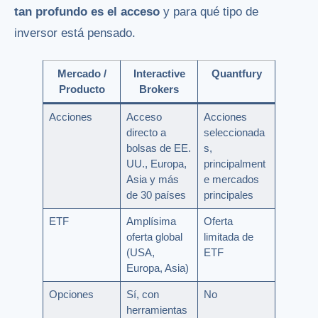
tan profundo es el acceso
y para qué tipo de
inversor está pensado.
Mercado /
Interactive
Quantfury
Producto
Brokers
Acciones
Acceso
Acciones
directo a
seleccionada
bolsas de EE.
s,
UU., Europa,
principalment
Asia y más
e mercados
de 30 países
principales
ETF
Amplísima
Oferta
oferta global
limitada de
(USA,
ETF
Europa, Asia)
Opciones
Sí, con
No
herramientas