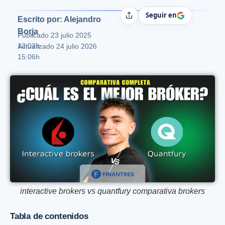
Seguir en
Compartir
Escrito por: Alejandro
Borja
Publicado
23 julio 2025
13:02h
Actualizado 24 julio 2026
15:06h
interactive brokers vs quantfury comparativa brokers
Tabla de contenidos