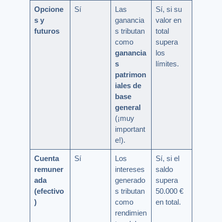
Opcione
Sí
Las
Sí, si su
s y
ganancia
valor en
futuros
s tributan
total
como
supera
ganancia
los
s
límites.
patrimon
iales de
base
general
(¡muy
important
e!).
Cuenta
Sí
Los
Sí, si el
remuner
intereses
saldo
ada
generado
supera
(efectivo
s tributan
50.000 €
)
como
en total.
rendimien