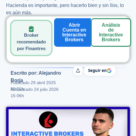
Hacienda es importante, pero hacerlo bien y sin líos, lo
es aún más.
Abrir
Análisis
Cuenta en
de
Interactive
Interactive
Broker
Brokers
Brokers
recomendado
por Finantres
Seguir en
Compartir
Escrito por: Alejandro
Borja
Publicado
29 abril 2025
08:56h
Actualizado 24 julio 2026
15:06h