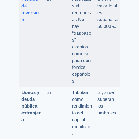
de
s al
valor total
inversió
reembols
es
n
ar. No
superior a
hay
50.000 €.
“traspaso
s”
exentos
como sí
pasa con
fondos
españole
s.
Bonos y
Sí
Tributan
Sí, si se
deuda
como
superan
pública
rendimien
los
extranjer
to del
umbrales.
a
capital
mobiliario
.