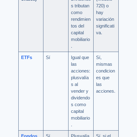
s tributan
720) o
como
hay
rendimien
variación
tos del
significati
capital
va.
mobiliario
.
ETFs
Sí
Igual que
Sí,
las
mismas
acciones:
condicion
plusvalía
es que
s al
las
vender y
acciones.
dividendo
s como
capital
mobiliario
.
Fondos
Sí
Plusvalía
Sí, si el