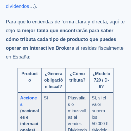
dividendos
…).
Para que lo entiendas de forma clara y directa, aquí te
dejo
la mejor tabla que encontrarás para saber
cómo tributa cada tipo de producto que puedes
operar en Interactive Brokers
si resides fiscalmente
en España:
Product
¿Genera
¿Cómo
¿Modelo
o
obligació
tributa?
720 / D-
n fiscal?
6?
Accione
Sí
Plusvalía
Sí, si el
s
s o
valor
(nacional
minusvalí
supera
es e
as al
los
internaci
vender.
50.000 €
onales)
Dividendo
(Modelo