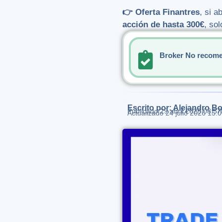
👉 Oferta Finantres
, si 
acción de hasta 300€
, so
Broker No recome
Escrito por: Alejandro Bo
Publicado
29 abril 2025 08:57
Actualizado 24 julio 2026 15: