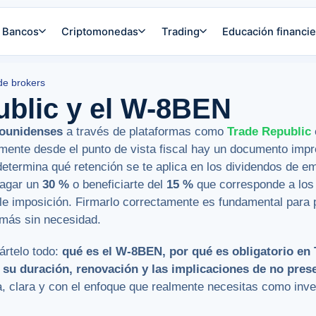
Bancos
Criptomonedas
Trading
Educación financie
de brokers
ublic y el W-8BEN
dounidenses
a través de plataformas como
Trade Republic
mente desde el punto de vista fiscal hay un documento impr
 determina qué retención se te aplica en los dividendos de 
pagar un
30 %
o beneficiarte del
15 %
que corresponde a los
le imposición. Firmarlo correctamente es fundamental para p
 más sin necesidad.
ártelo todo:
qué es el W-8BEN, por qué es obligatorio en
 su duración, renovación y las implicaciones de no pres
la, clara y con el enfoque que realmente necesitas como in