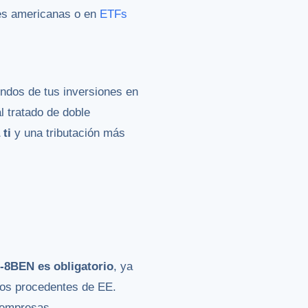
es americanas o en
ETFs
endos de tus inversiones en
al tratado de doble
 ti
y una tributación más
-8BEN es obligatorio
, ya
ndos procedentes de EE.
e empresas