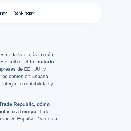
ra
Rankings
es cada vez más común,
escindible: el
formulario
empresas de EE. UU. y
 residentes en España
roteger tu rentabilidad y
 Trade Republic, cómo
entarlo a tiempo
. Todo
versor en España. ¡Vamos a