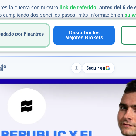
abres la cuenta con nuestro
link de referido
,
antes del 6 de 
lo cumpliendo dos sencillos pasos, más información en
su w
Descubre los
ndado por Finantres
Mejores Brokers
rja
Seguir en
h
Compartir
06h