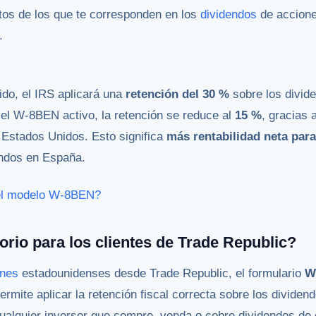
tos de los que te corresponden en los
dividendos
de accion
.
do, el IRS aplicará una
retención del 30 %
sobre los divid
el W-8BEN activo, la retención se reduce al
15 %
, gracias 
 Estados Unidos. Esto significa
más rentabilidad neta para
dendos en España.
el modelo W-8BEN?
orio para los clientes de Trade Republic?
ones
estadounidenses desde Trade Republic, el formulario
W
rmite aplicar la retención fiscal correcta sobre los divide
cualquier inversor que compre, venda o cobre dividendos d