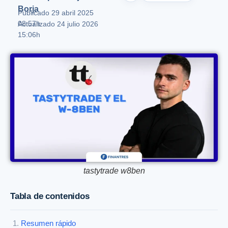
Borja
Publicado
29 abril 2025
08:57h
Actualizado 24 julio 2026
15:06h
tastytrade w8ben
Tabla de contenidos
Resumen rápido