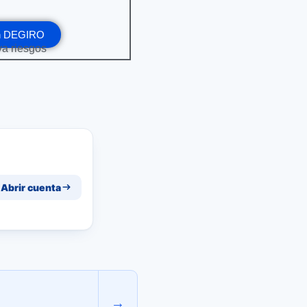
en DEGIRO
eva riesgos
Abrir cuenta
→