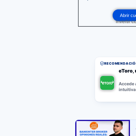
Abrir cu
Invertir c
RECOMENDACIÓN
eToro, 
Accede a
intuitiva