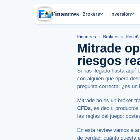
Finantres
Brokers
Inversión
Finantres
Brokers
Reseña
»
»
Mitrade op
riesgos re
Si has llegado hasta aquí
con alguien que opera desd
pregunta correcta: ¿es un 
Mitrade no es un bróker tr
CFDs
, es decir, producto
las reglas del juego: coste
En esta review vamos a ana
de verdad, cuánto cuesta en