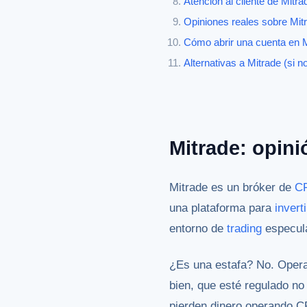
Atención al cliente de Mitr
Opiniones reales sobre Mitr
Cómo abrir una cuenta en M
Alternativas a Mitrade (si n
Mitrade: opini
Mitrade es un bróker de
C
una plataforma para
inverti
entorno de
trading
especula
¿Es una estafa? No. Oper
bien, que esté regulado no
pierden dinero operando C