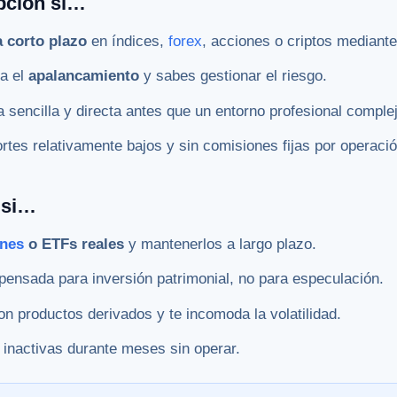
pción si…
a corto plazo
en índices,
forex
, acciones o criptos mediant
a el
apalancamiento
y sabes gestionar el riesgo.
a sencilla y directa antes que un entorno profesional comple
tes relativamente bajos y sin comisiones fijas por operació
 si…
ones
o ETFs reales
y mantenerlos a largo plazo.
ensada para inversión patrimonial, no para especulación.
on productos derivados y te incomoda la volatilidad.
 inactivas durante meses sin operar.