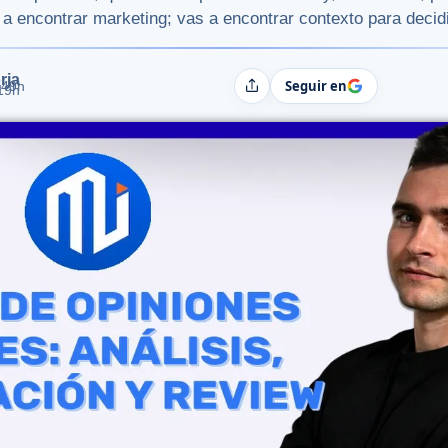
 a encontrar marketing; vas a encontrar contexto para decidi
rja
Seguir en
:49h
Compartir
:19h