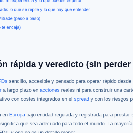
ade: mi experiencia y lo que puedes esperar
ade: lo que se repite y lo que hay que entender
itrade (paso a paso)
o te encaja)
ón rápida y veredicto (sin perder
FDs
sencillo, accesible y pensado para operar rápido desde 
r
a largo plazo en
acciones
reales ni para construir una car
tivo con costes integrados en el
spread
y con los riesgos p
a en
Europa
bajo entidad regulada y registrada para prestar
 significa que sea adecuado para todo el mundo. La mayoría
FDs, y eso no es un detalle menor.