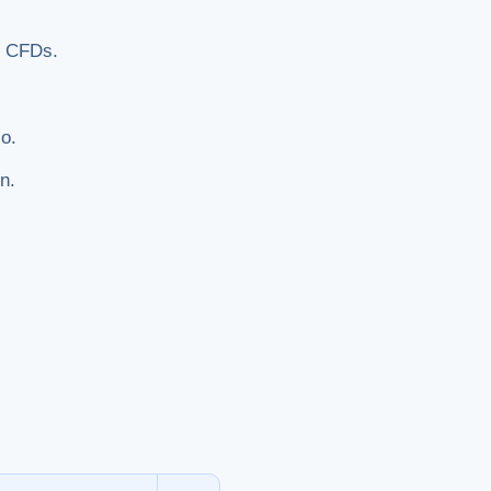
e CFDs.
jo.
n.