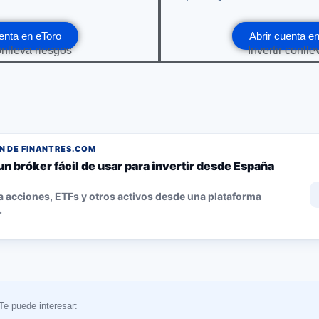
enta en eToro
Abrir cuenta 
onlleva riesgos
Invertir conll
 DE FINANTRES.COM
un bróker fácil de usar para invertir desde España
 acciones, ETFs y otros activos desde una plataforma
.
Te puede interesar: