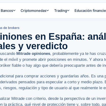
Bancos
Criptomonedas
Trading
Educación financie
s de brokers
iniones en España: análi
ales y veredicto
 buscando
Mitrade opiniones
, probablemente ya te has cruz
e el móvil y promete abrir posiciones en minutos. Y ahora t
bróker fiable o hay algo que debería preocuparte antes de i
adicional para comprar acciones y guardarlas años. Es una 
s derivados pensados para especular a corto y medio plazo.
s, riesgos, regulación y tipo de usuario al que realmente le e
lizar Mitrade con criterio, desde la perspectiva de un inv
 la práctica, qué nivel de protección tiene y, sobre todo, pa