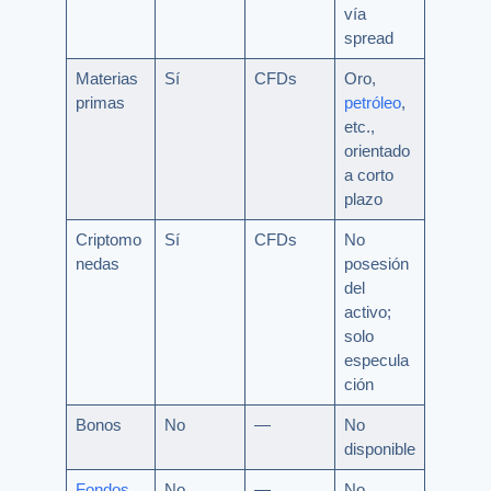
vía
spread
Materias
Sí
CFDs
Oro,
primas
petróleo
,
etc.,
orientado
a corto
plazo
Criptomo
Sí
CFDs
No
nedas
posesión
del
activo;
solo
especula
ción
Bonos
No
—
No
disponible
Fondos
No
—
No