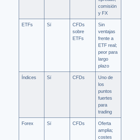
comisión
y FX
ETFs
Sí
CFDs
Sin
sobre
ventajas
ETFs
frente a
ETF real;
peor para
largo
plazo
Índices
Sí
CFDs
Uno de
los
puntos
fuertes
para
trading
Forex
Sí
CFDs
Oferta
amplia;
costes