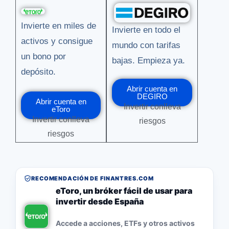
Invierte en miles de
Invierte en todo el
activos y consigue
mundo con tarifas
un bono por
bajas. Empieza ya.
depósito.
Abrir cuenta en
DEGIRO
Abrir cuenta en
Invertir conlleva
eToro
Invertir conlleva
riesgos
riesgos
RECOMENDACIÓN DE FINANTRES.COM
eToro, un bróker fácil de usar para
invertir desde España
Accede a acciones, ETFs y otros activos